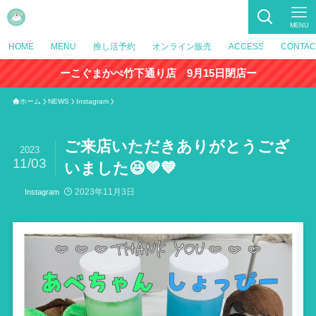
MENU
HOME
MENU
推し活予約
オンライン販売
ACCESS
CONTAC
ーこぐまかぺ竹下通り店 9月15日閉店ー
ホーム
NEWS
Instagram
ご来店いただきありがとうござ
2023
11/03
いました😆💚💙
2023年11月3日
Instagram