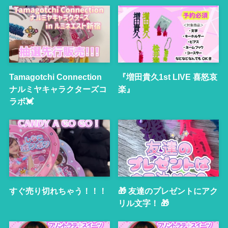
Tamagotchi Connection
『増田貴久1st LIVE 喜怒哀
ナルミヤキャラクターズコ
楽』
ラボ💓
すぐ売り切れちゃう！！！
🎁 友達のプレゼントにアク
リル文字！ 🎁