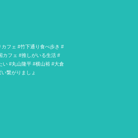
りカフェ #竹下通り食べ歩き #
国カフェ #推しがいる生活 #
い #丸山隆平 #横山裕 #大倉
ぱい繋がりましょ