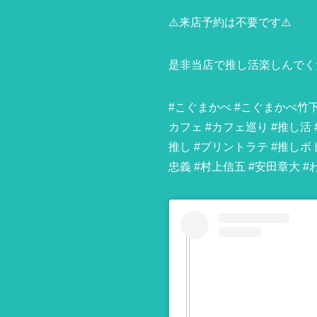
⚠️来店予約は不要です⚠️
是非当店で推し活楽しんでく
#こぐまかぺ #こぐまかぺ竹下
カフェ #カフェ巡り #推し活
推し #プリントラテ #推しボト
忠義 #村上信五 #安田章大