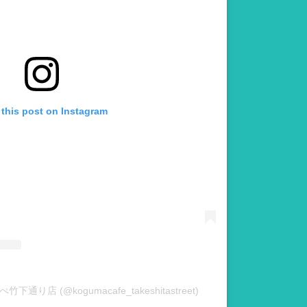
 this post on Instagram
かぺ竹下通り店 (@kogumacafe_takeshitastreet)