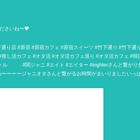
ださいね〜💖
通り店 #原宿 #原宿カフェ #原宿スイーツ #竹下通り #竹下通
 #推し活カフェ #オタ活 #オタ活カフェ巡り #オタ活カフェ #韓
ル #関ジャニ #エイト #エイター #eighterさんと繋がりた
 #わーーーージャニオタさんと繋がるお時間がまいりましたいっ