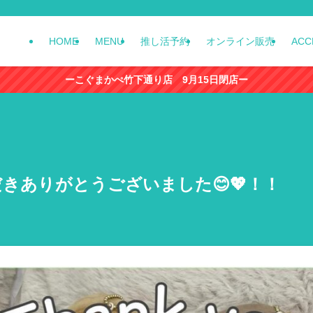
HOME
MENU
推し活予約
オンライン販売
ACC
ーこぐまかぺ竹下通り店 9月15日閉店ー
きありがとうございました😊💖！！