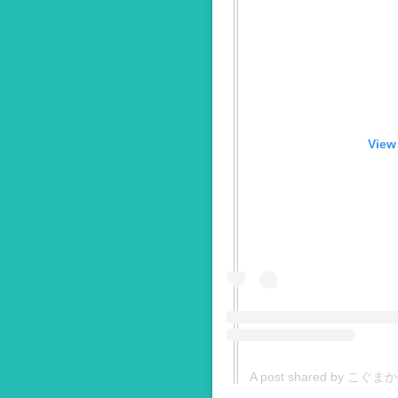
View
A post shared by こぐま