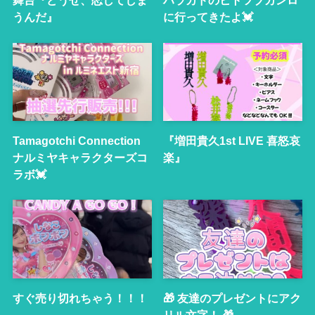
舞台『どうせ、恋してしま
ハラカドのヒトツブカンロ
うんだ』
に行ってきたよ💓
Tamagotchi Connection
『増田貴久1st LIVE 喜怒哀
ナルミヤキャラクターズコ
楽』
ラボ💓
すぐ売り切れちゃう！！！
🎁 友達のプレゼントにアク
リル文字！ 🎁