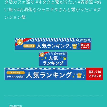
タ活カフェ巡り #オタクと繋がりたい #表参道 #ぬ
い撮り#お洒落なジャニヲタさんと繋がりたい #ダ
ンジョン飯
Instagram