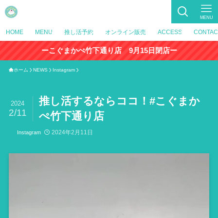
MENU
HOME
MENU
推し活予約
オンライン販売
ACCESS
CONTAC
ーこぐまかぺ竹下通り店 9月15日閉店ー
ホーム
NEWS
Instagram
推し活するならココ！#こぐまか
2024
2/11
ぺ竹下通り店
2024年2月11日
Instagram