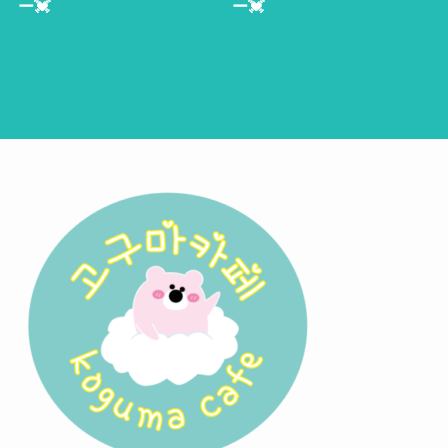
ー💓
ー💓