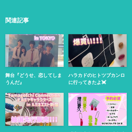
関連記事
舞台『どうせ、恋してしま
ハラカドのヒトツブカンロ
うんだ』
に行ってきたよ💓