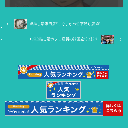
🌈推し活専門店#こぐまかぺ竹下通り店 🌈
✈🇰🇷推し活カフェ店員の韓国旅行🇰🇷✈