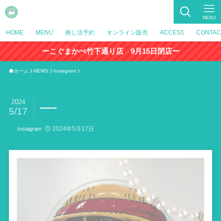
MENU
HOME
MENU
推し活予約
オンライン販売
ACCESS
CONTAC
ーこぐまかぺ竹下通り店 9月15日閉店ー
ホーム
NEWS
Instagram
2024
—–
5/17
2024年5月17日
Instagram