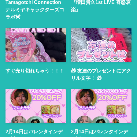
Tamagotchi Connection
『増田貴久1st LIVE 喜怒哀
ナルミヤキャラクターズコ
楽』
ラボ💓
すぐ売り切れちゃう！！！
🎁 友達のプレゼントにアク
リル文字！ 🎁
2月14日はバレンタインデ
2月14日はバレンタインデ